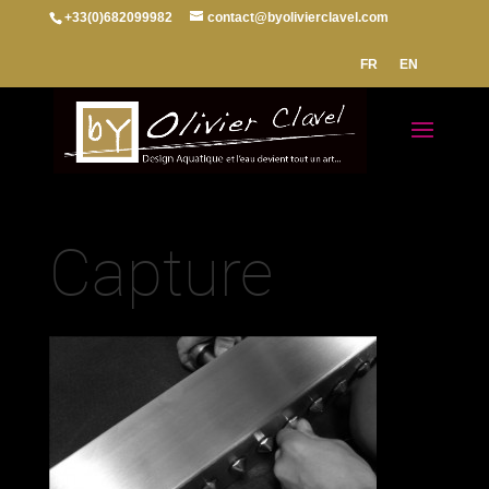
+33(0)682099982
contact@byolivierclavel.com
FR
EN
Capture