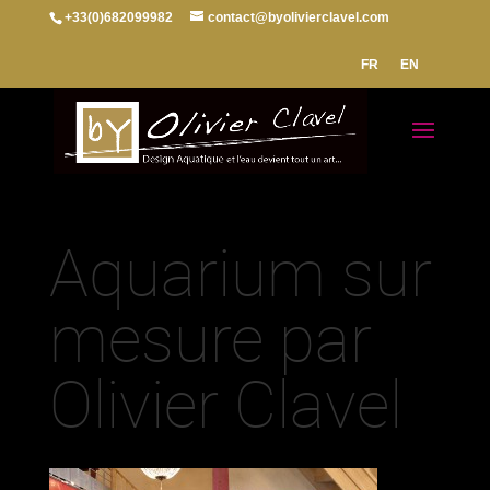
+33(0)682099982
contact@byolivierclavel.com
FR
EN
Aquarium sur
mesure par
Olivier Clavel