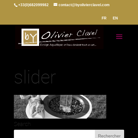
+33(0)682099982
contact@byolivierclavel.com
FR
EN
slider
Search