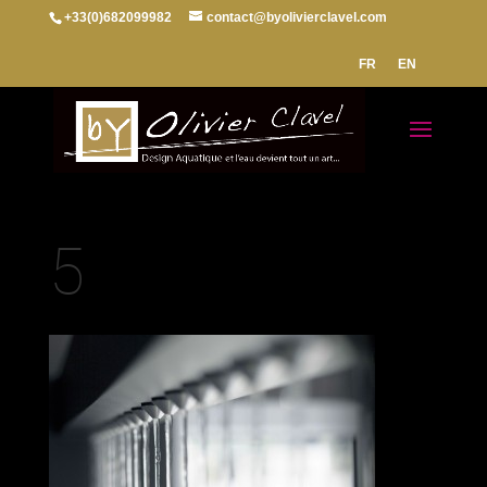
+33(0)682099982
contact@byolivierclavel.com
FR
EN
5