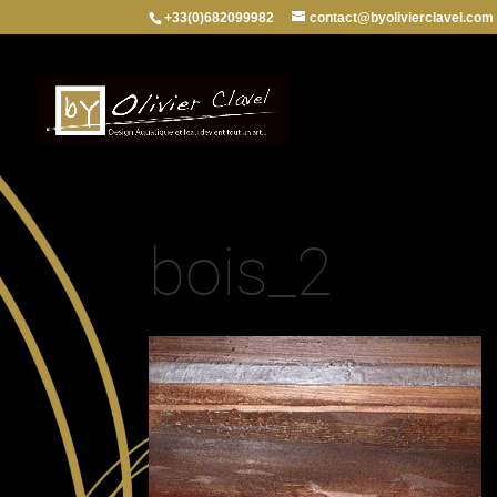
+33(0)682099982
contact@byolivierclavel.com
bois_2