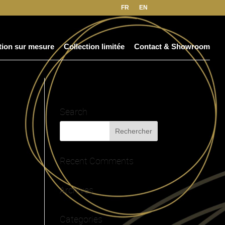
FR
EN
tion sur mesure
Collection limitée
Contact & Showroom
Search
Recent Comments
Archives
Categories