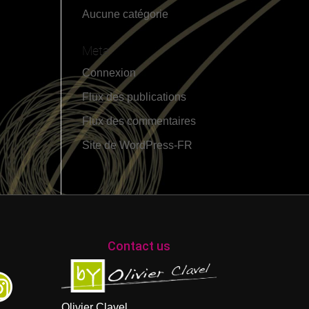
Aucune catégorie
Meta
Connexion
Flux des publications
Flux des commentaires
Site de WordPress-FR
Contact us
Olivier Clavel