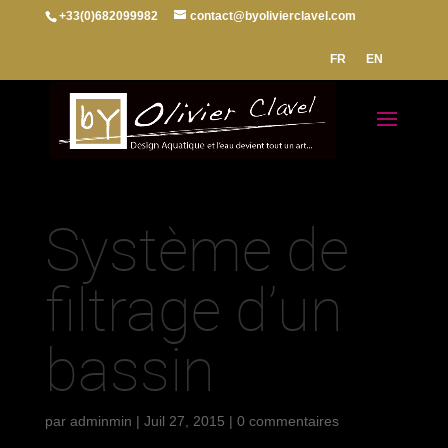
+33(0)682099982
contact@byolivierclavel.com
FR
EN
Système de
filtrage d’un
bassin
par
adminmin
|
Juil 27, 2015
|
0 commentaires